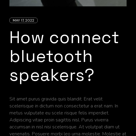
MAY 17, 2022
How connect
bluetooth
speakers?
Sit amet purus gravida quis blandit. Erat velit
scelerisque in dictum non consectetur a erat nam. In
metus vulputate eu scele risque felis imperdiet.
Adipiscing vitae proin sagittis nisl. Purus viverra
accumsan in nisl nisi scelerisque. At volutpat diam ut
venenatis. Posuere morbi leo urna molestie. Molestie at